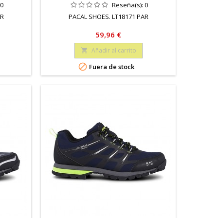
:
0
Reseña(s):
0
AR
PACAL SHOES. LT18171 PAR
Precio
59,96 €
Añadir al carrito


Fuera de stock