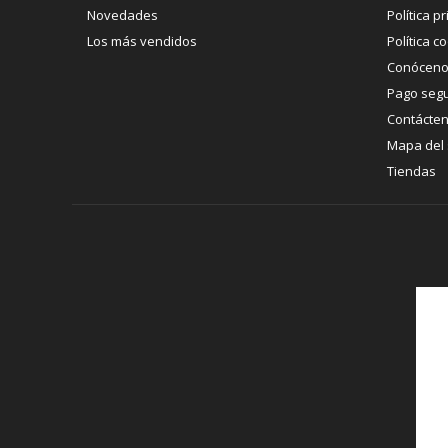
Novedades
Política p
Los más vendidos
Política c
Conócen
Pago seg
Contácte
Mapa del s
Tiendas