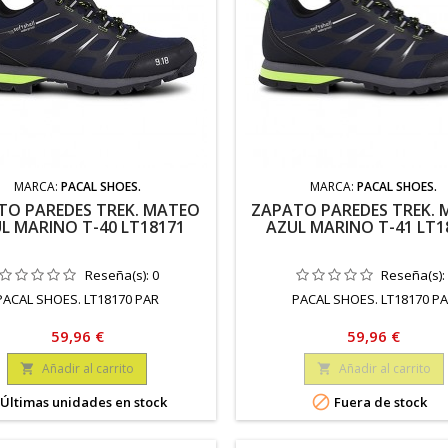
MARCA:
PACAL SHOES.
MARCA:
PACAL SHOES.
TO PAREDES TREK. MATEO
ZAPATO PAREDES TREK.
L MARINO T-40 LT18171
AZUL MARINO T-41 LT1
Reseña(s):
0
Reseña(s)
PACAL SHOES. LT18170 PAR
PACAL SHOES. LT18170 P
Precio
Precio
59,96 €
59,96 €
Añadir al carrito
Añadir al carrito



Últimas unidades en stock
Fuera de stock