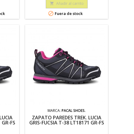
Añadir al carrito


ock
Fuera de stock
MARCA:
PACAL SHOES.
LUCIA
ZAPATO PAREDES TREK. LUCIA
1 GR-FS
GRIS-FUCSIA T-38 LT18171 GR-FS