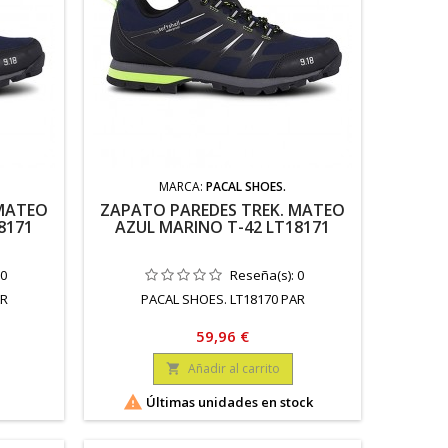
MARCA:
PACAL SHOES.
 MATEO
ZAPATO PAREDES TREK. MATEO
8171
AZUL MARINO T-42 LT18171
:
0
Reseña(s):
0
AR
PACAL SHOES. LT18170 PAR
Precio
59,96 €
Añadir al carrito


Últimas unidades en stock