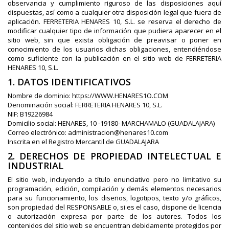
observancia y cumplimiento riguroso de las disposiciones aquí
dispuestas, así como a cualquier otra disposición legal que fuera de
aplicación. FERRETERIA HENARES 10, S.L. se reserva el derecho de
modificar cualquier tipo de información que pudiera aparecer en el
sitio web, sin que exista obligación de preavisar o poner en
conocimiento de los usuarios dichas obligaciones, entendiéndose
como suficiente con la publicación en el sitio web de FERRETERIA
HENARES 10, S.L.
1. DATOS IDENTIFICATIVOS
Nombre de dominio: https://WWW.HENARES1O.COM
Denominación social: FERRETERIA HENARES 10, S.L.
NIF: B19226984
Domicilio social: HENARES, 10 -19180- MARCHAMALO (GUADALAJARA)
Correo electrónico: administracion@henares10.com
Inscrita en el Registro Mercantil de GUADALAJARA
2. DERECHOS DE PROPIEDAD INTELECTUAL E
INDUSTRIAL
El sitio web, incluyendo a título enunciativo pero no limitativo su
programación, edición, compilación y demás elementos necesarios
para su funcionamiento, los diseños, logotipos, texto y/o gráficos,
son propiedad del RESPONSABLE o, si es el caso, dispone de licencia
o autorización expresa por parte de los autores. Todos los
contenidos del sitio web se encuentran debidamente protegidos por