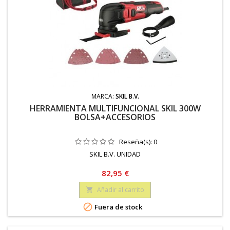
MARCA:
SKIL B.V.
HERRAMIENTA MULTIFUNCIONAL SKIL 300W
BOLSA+ACCESORIOS
Reseña(s):
0
SKIL B.V. UNIDAD
Precio
82,95 €
Añadir al carrito


Fuera de stock