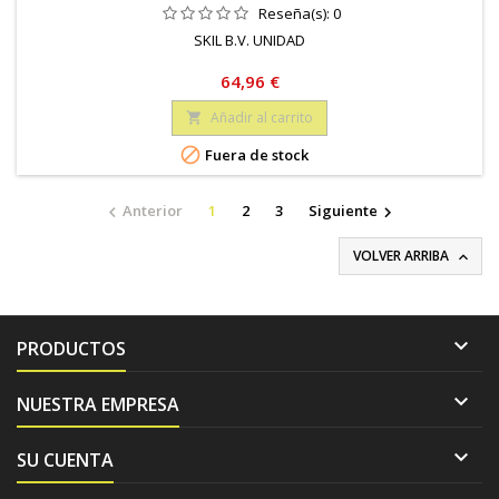
Reseña(s):
0
SKIL B.V. UNIDAD
Precio
64,96 €
Añadir al carrito


Fuera de stock
Anterior
1
2
3
Siguiente


VOLVER ARRIBA


PRODUCTOS

NUESTRA EMPRESA

SU CUENTA