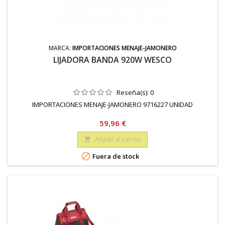
MARCA:
IMPORTACIONES MENAJE-JAMONERO
LIJADORA BANDA 920W WESCO
Reseña(s):
0
IMPORTACIONES MENAJE-JAMONERO 9716227 UNIDAD
Precio
59,96 €
Añadir al carrito


Fuera de stock