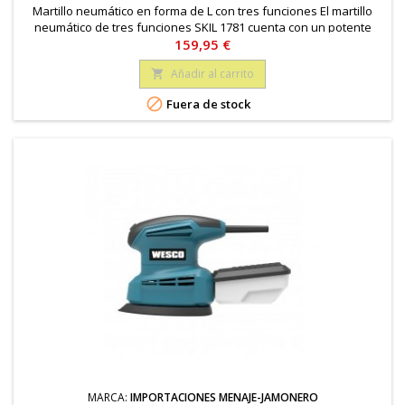
Martillo neumático en forma de L con tres funciones El martillo
neumático de tres funciones SKIL 1781 cuenta con un potente
Precio
motor de 1500 W y preselección de velocidad para un control
159,95 €
perfecto. Posee una función de martillo para el taladrado de
Añadir al carrito

hormigón

Fuera de stock
MARCA:
IMPORTACIONES MENAJE-JAMONERO