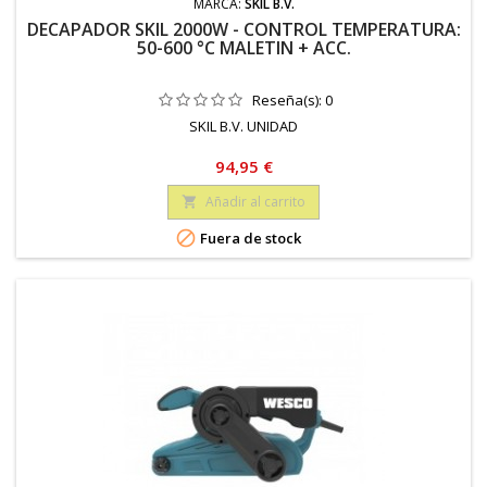
MARCA:
SKIL B.V.
DECAPADOR SKIL 2000W - CONTROL TEMPERATURA:
50-600 °C MALETIN + ACC.
Reseña(s):
0
SKIL B.V. UNIDAD
Precio
94,95 €
Añadir al carrito


Fuera de stock