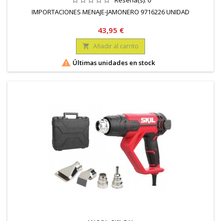
Reseña(s):
0
IMPORTACIONES MENAJE-JAMONERO 9716226 UNIDAD
Precio
43,95 €
Añadir al carrito


Últimas unidades en stock