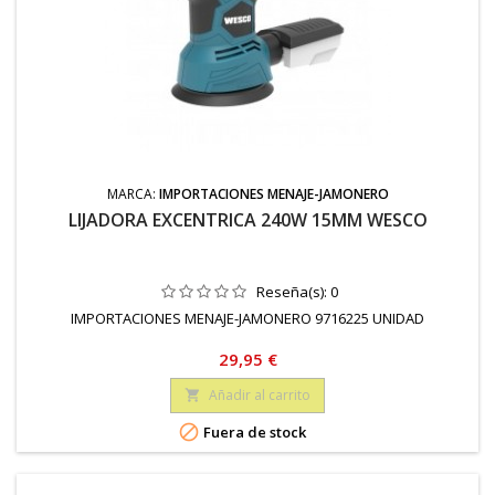
MARCA:
IMPORTACIONES MENAJE-JAMONERO
LIJADORA EXCENTRICA 240W 15MM WESCO
Reseña(s):
0
IMPORTACIONES MENAJE-JAMONERO 9716225 UNIDAD
Precio
29,95 €
Añadir al carrito


Fuera de stock