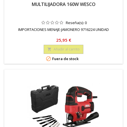
MULTILIJADORA 160W WESCO
Reseña(s):
0
IMPORTACIONES MENAJE-JAMONERO 9716224 UNIDAD
Precio
25,95 €
Añadir al carrito


Fuera de stock