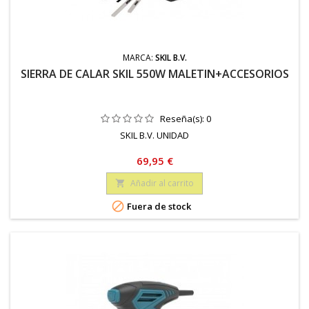
MARCA:
SKIL B.V.
SIERRA DE CALAR SKIL 550W MALETIN+ACCESORIOS
Reseña(s):
0
SKIL B.V. UNIDAD
Precio
69,95 €
Añadir al carrito


Fuera de stock