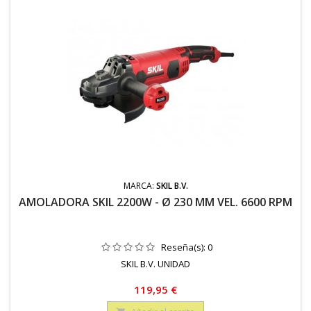
MARCA:
SKIL B.V.
AMOLADORA SKIL 2200W - Ø 230 MM VEL. 6600 RPM
Reseña(s):
0
SKIL B.V. UNIDAD
Precio
119,95 €