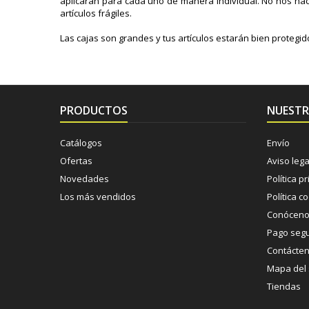
aplicarán para cada uno de manera individual. No nos hac
artículos frágiles.
Las cajas son grandes y tus artículos estarán bien protegid
PRODUCTOS
NUESTR
Catálogos
Envío
Ofertas
Aviso lega
Novedades
Política p
Los más vendidos
Política c
Conócen
Pago seg
Contácte
Mapa del s
Tiendas