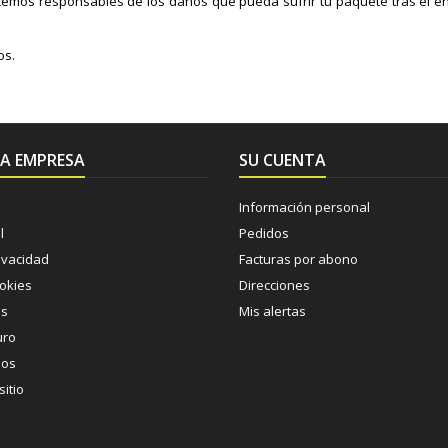
emos responsables de los daños que pueda sufrir tu paquete tras el en
os.
A EMPRESA
SU CUENTA
Información personal
l
Pedidos
rivacidad
Facturas por abono
ookies
Direcciones
os
Mis alertas
uro
nos
itio