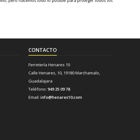
vío, pero hacemos todo lo posible para proteger todos los
CONTACTO
Ferretería Henares 10
Calle Henares, 10, 19180 Marchamalo,
Guadalajara
Teléfono:
949 25 09 78
Email:
info@henares10.com