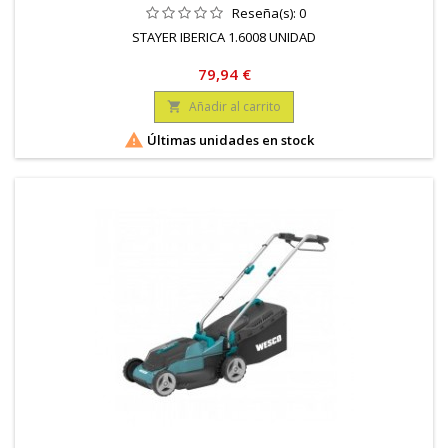
Reseña(s):
0
STAYER IBERICA 1.6008 UNIDAD
Precio
79,94 €
Añadir al carrito


Últimas unidades en stock