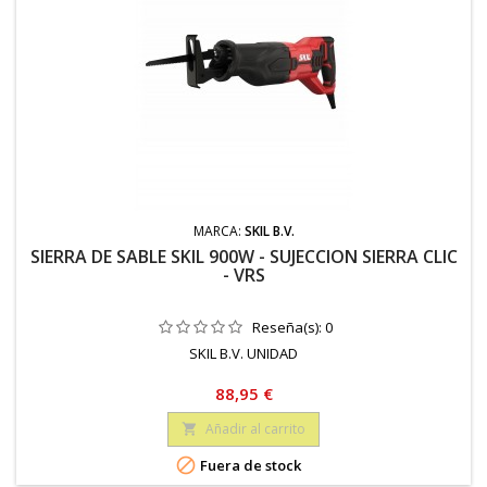
MARCA:
SKIL B.V.
SIERRA DE SABLE SKIL 900W - SUJECCION SIERRA CLIC
- VRS
Reseña(s):
0
SKIL B.V. UNIDAD
Precio
88,95 €
Añadir al carrito


Fuera de stock