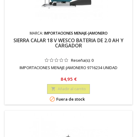
MARCA:
IMPORTACIONES MENAJE-JAMONERO
SIERRA CALAR 18 V WESCO BATERIA DE 2.0 AH Y
CARGADOR
Reseña(s):
0
IMPORTACIONES MENAJE-JAMONERO 9716234 UNIDAD
Precio
84,95 €
Añadir al carrito


Fuera de stock