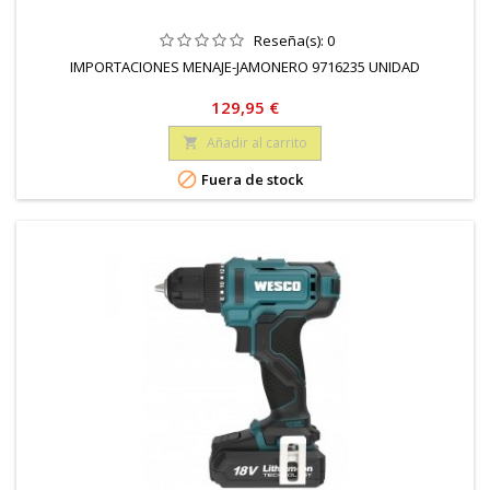
Reseña(s):
0
IMPORTACIONES MENAJE-JAMONERO 9716235 UNIDAD
Precio
129,95 €
Añadir al carrito


Fuera de stock