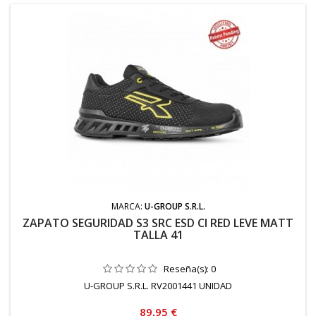
MARCA:
U-GROUP S.R.L.
ZAPATO SEGURIDAD S3 SRC ESD CI RED LEVE MATT
TALLA 41
Reseña(s):
0
U-GROUP S.R.L. RV2001441 UNIDAD
Precio
89,95 €