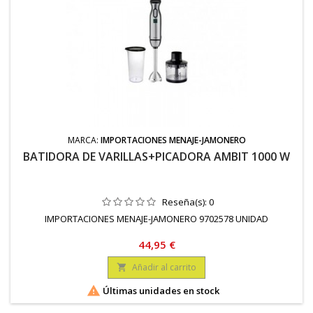
MARCA:
IMPORTACIONES MENAJE-JAMONERO
BATIDORA DE VARILLAS+PICADORA AMBIT 1000 W
Reseña(s):
0
IMPORTACIONES MENAJE-JAMONERO 9702578 UNIDAD
Precio
44,95 €
Añadir al carrito


Últimas unidades en stock