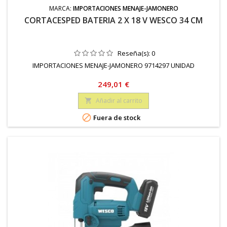
MARCA:
IMPORTACIONES MENAJE-JAMONERO
CORTACESPED BATERIA 2 X 18 V WESCO 34 CM
Reseña(s):
0
IMPORTACIONES MENAJE-JAMONERO 9714297 UNIDAD
Precio
249,01 €
Añadir al carrito


Fuera de stock