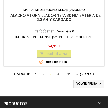
MARCA:
IMPORTACIONES MENAJE-JAMONERO
TALADRO ATORNILLADOR 18 V, 30 NM BATERIA DE
2.0 AH Y CARGADO
Reseña(s):
0
IMPORTACIONES MENAJE-JAMONERO 9716218 UNIDAD
Precio
64,95 €
Añadir al carrito


Fuera de stock
Anterior
1
2
3
4
…
11
Siguiente


VOLVER ARRIBA


PRODUCTOS