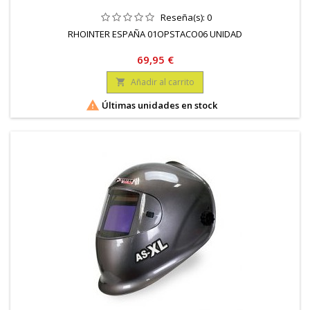
Reseña(s):
0
RHOINTER ESPAÑA 01OPSTACO06 UNIDAD
Precio
69,95 €
Añadir al carrito


Últimas unidades en stock