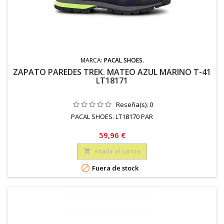
MARCA:
PACAL SHOES.
ZAPATO PAREDES TREK. MATEO AZUL MARINO T-41
LT18171
Reseña(s):
0
PACAL SHOES. LT18170 PAR
Precio
59,96 €
Añadir al carrito


Fuera de stock