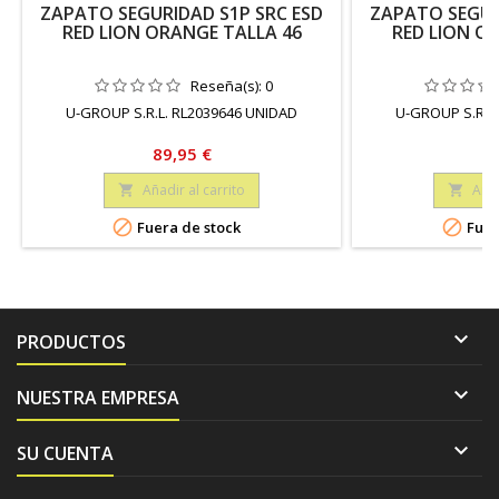
ZAPATO SEGURIDAD S1P SRC ESD
ZAPATO SEGUR
RED LION ORANGE TALLA 46
RED LION O
Reseña(s):
0
U-GROUP S.R.L. RL2039646 UNIDAD
U-GROUP S.R.L
Precio
Pr
89,95 €
89
Añadir al carrito
Añad




Fuera de stock
Fuer

PRODUCTOS

NUESTRA EMPRESA

SU CUENTA