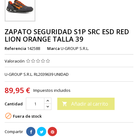
ZAPATO SEGURIDAD S1P SRC ESD RED
LION ORANGE TALLA 39
Referencia
142588
Marca
U-GROUP S.R.L.
Valoración
U-GROUP S.R.L. RL2039639 UNIDAD
89,95 €
Impuestos incluidos
Añadir al carrito
Cantidad


Fuera de stock
Compartir