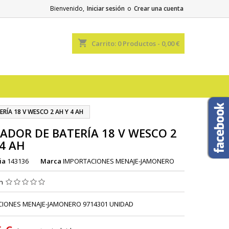
Bienvenido,
Iniciar sesión
o
Crear una cuenta
shopping_cart
Carrito:
0
Productos - 0,00 €
RÍA 18 V WESCO 2 AH Y 4 AH
ADOR DE BATERÍA 18 V WESCO 2
 4 AH
ia
143136
Marca
IMPORTACIONES MENAJE-JAMONERO
ón
IONES MENAJE-JAMONERO 9714301 UNIDAD