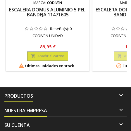
MARCA:
CODIVEN
MARC
ESCALERA DOMUS ALUMINIO 5 PEL.
ESCALERA DOMU
BANDEJA 11471605
BANDEJ
Reseña(s):
0
CODIVEN UNIDAD
CODIVEN 1
Precio
Pr
89,95 €
10
Añadir al carrito
Añad




Últimas unidades en stock
Fuer

PRODUCTOS

NUESTRA EMPRESA

SU CUENTA