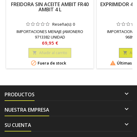
FREIDORA SIN ACEITE AMBIT FR40
EXPRIMIDOR 40
AMBIT 4 L
Reseña(s):
0
IMPORTACIONES MENAJE-JAMONERO
IMPORTACIONES
9713382 UNIDAD
96896
Precio
Pr
69,95 €
16
Añadir al carrito
Añad




Fuera de stock
Últimas un

PRODUCTOS

NUESTRA EMPRESA

SU CUENTA