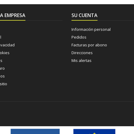
A EMPRESA
SU CUENTA
Información personal
l
Pedidos
rivacidad
Facturas por abono
ookies
Direcciones
os
Mis alertas
uro
nos
itio