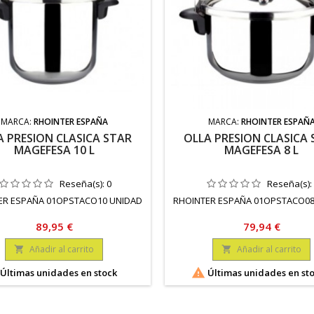
MARCA:
RHOINTER ESPAÑA
MARCA:
RHOINTER ESPAÑ
A PRESION CLASICA STAR
OLLA PRESION CLASICA
MAGEFESA 10 L
MAGEFESA 8 L
Reseña(s):
0
Reseña(s):
ER ESPAÑA 01OPSTACO10 UNIDAD
RHOINTER ESPAÑA 01OPSTACO08
Precio
Precio
89,95 €
79,94 €
Añadir al carrito
Añadir al carrito



Últimas unidades en stock
Últimas unidades en st