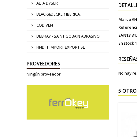
ALFA DYSER
DETALL
BLACK&DECKER IBERICA.
Marca
RH
CODIVEN
Referenc
EAN13
84
DEBRAY - SAINT GOBAIN ABRASIVO
En stock
1
FIND IT IMPORT EXPORT SL
RESEÑA
PROVEEDORES
No hay re
Ningún proveedor
5 OTRO