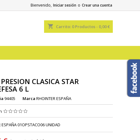
Bienvenido,
Iniciar sesión
o
Crear una cuenta
shopping_cart
Carrito:
0
Productos - 0,00 €
 PRESION CLASICA STAR
FESA 6 L
ia
94405
Marca
RHOINTER ESPAÑA
ón
R ESPAÑA 01OPSTACO06 UNIDAD