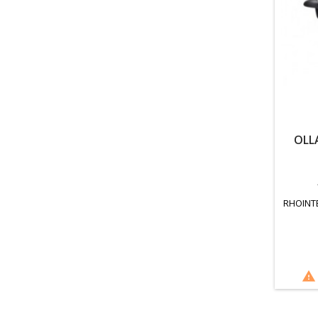
OLL
RHOINT
