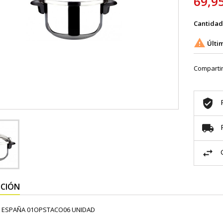
69,9
Cantidad

Últim
Comparti
PCIÓN
 ESPAÑA 01OPSTACO06 UNIDAD