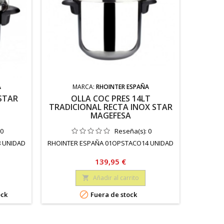
A
MARCA:
RHOINTER ESPAÑA
 STAR
OLLA COC PRES 14LT
OLLA
TRADICIONAL RECTA INOX STAR
MAGEFESA
0
Reseña(s):
0
 UNIDAD
RHOINTER ESPAÑA 01OPSTACO14 UNIDAD
RHOINTE
Precio
139,95 €
Añadir al carrito


ock
Fuera de stock