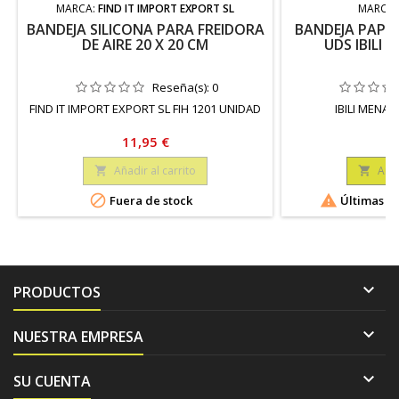
MARCA:
FIND IT IMPORT EXPORT SL
MARCA
BANDEJA SILICONA PARA FREIDORA
BANDEJA PAPEL
DE AIRE 20 X 20 CM
UDS IBILI 2
Reseña(s):
0
FIND IT IMPORT EXPORT SL FIH 1201 UNIDAD
IBILI MENAJ
Precio
P
11,95 €
5
Añadir al carrito
Añad




Fuera de stock
Últimas un

PRODUCTOS

NUESTRA EMPRESA

SU CUENTA