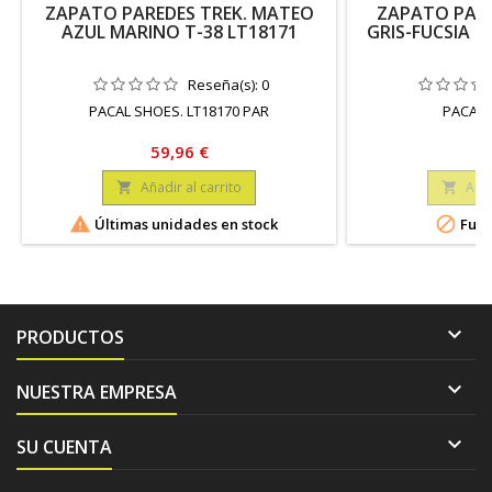
ZAPATO PAREDES TREK. MATEO
ZAPATO PARE
AZUL MARINO T-38 LT18171
GRIS-FUCSIA T
Reseña(s):
0
PACAL SHOES. LT18170 PAR
PACAL 
Precio
Pr
59,96 €
59
Añadir al carrito
Añad




Últimas unidades en stock
Fuer

PRODUCTOS

NUESTRA EMPRESA

SU CUENTA