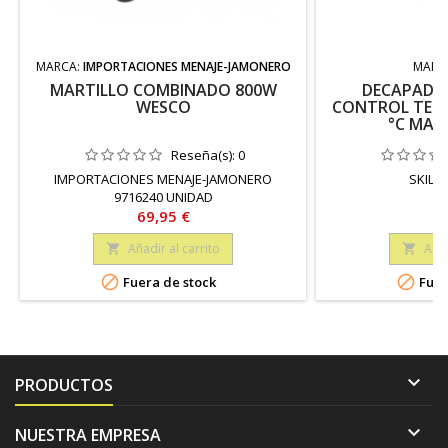
MARCA:
IMPORTACIONES MENAJE-JAMONERO
MARC
MARTILLO COMBINADO 800W
DECAPADOR
WESCO
CONTROL TEMP
°C MALE
Reseña(s):
0
IMPORTACIONES MENAJE-JAMONERO
SKIL B
9716240 UNIDAD
Precio
Pr
69,95 €
94
Añadir al carrito
Añad




Fuera de stock
Fuer

PRODUCTOS

NUESTRA EMPRESA