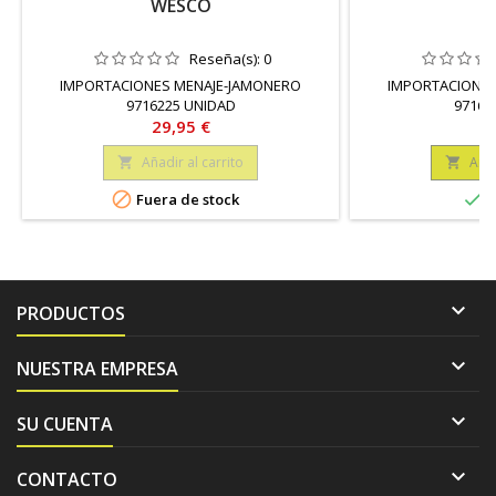
WESCO
Reseña(s):
0
IMPORTACIONES MENAJE-JAMONERO
IMPORTACIONES
9716225 UNIDAD
97162
Precio
Pr
29,95 €
49
Añadir al carrito
Añad




Fuera de stock
E

PRODUCTOS

NUESTRA EMPRESA

SU CUENTA

CONTACTO