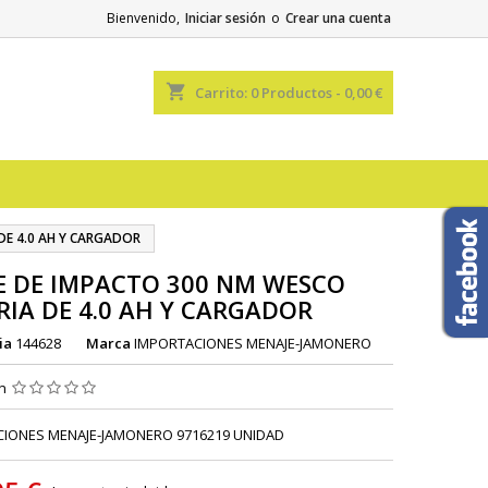
Bienvenido,
Iniciar sesión
o
Crear una cuenta
shopping_cart
Carrito:
0
Productos - 0,00 €
DE 4.0 AH Y CARGADOR
E DE IMPACTO 300 NM WESCO
RIA DE 4.0 AH Y CARGADOR
ia
144628
Marca
IMPORTACIONES MENAJE-JAMONERO
ón
IONES MENAJE-JAMONERO 9716219 UNIDAD