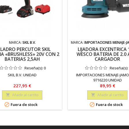
MARCA:
SKIL B.V.
MARCA:
IMPORTACIONES MENAJE-
LADRO PERCUTOR SKIL
LIJADORA EXCENTRICA 
IA «BRUSHLESS» 20V CON 2
WESCO BATERIA DE 2.0 
BATERIAS 2,5AH
CARGADOR
Reseña(s):
0
Reseña(s):
SKIL B.V. UNIDAD
IMPORTACIONES MENAJE-JAM
9716220 UNIDAD
Precio
Precio
227,95 €
89,95 €
Añadir al carrito
Añadir al carrito




Fuera de stock
Fuera de stock