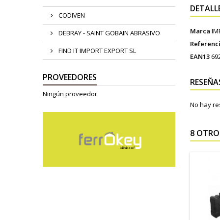
DETALL
CODIVEN
Marca
IM
DEBRAY - SAINT GOBAIN ABRASIVO
Referenc
FIND IT IMPORT EXPORT SL
EAN13
69
PROVEEDORES
RESEÑA
Ningún proveedor
No hay re
8 OTRO