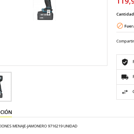
119,
Cantidad

Fuera
Comparti
PCIÓN
IONES MENAJE-JAMONERO 9716219 UNIDAD