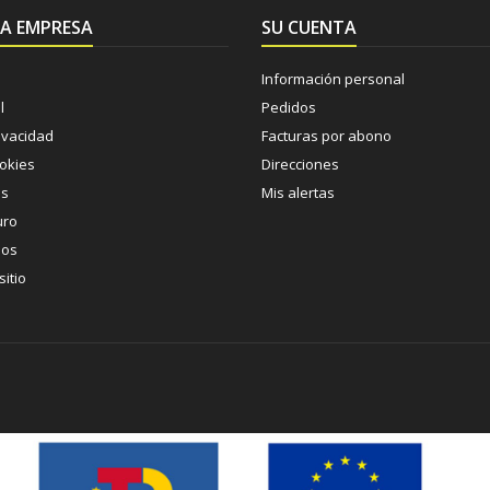
A EMPRESA
SU CUENTA
Información personal
l
Pedidos
rivacidad
Facturas por abono
ookies
Direcciones
os
Mis alertas
uro
nos
itio