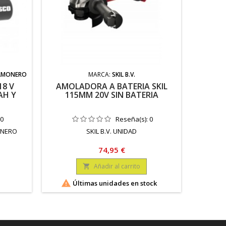
JAMONERO
MARCA:
SKIL B.V.
MARCA:
I
18 V
AMOLADORA A BATERIA SKIL
TALA
AH Y
115MM 20V SIN BATERIA
0
Reseña(s):
0
ONERO
SKIL B.V. UNIDAD
IMPOR
Precio
74,95 €
Añadir al carrito


Últimas unidades en stock