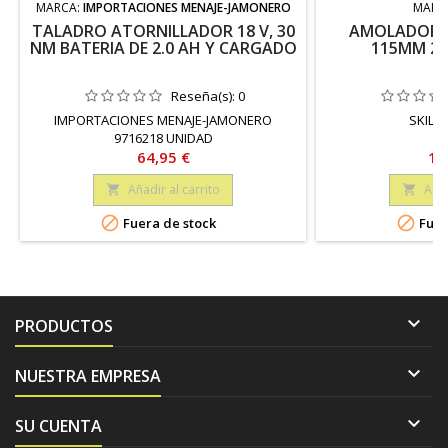
MARCA:
IMPORTACIONES MENAJE-JAMONERO
MARC
TALADRO ATORNILLADOR 18 V, 30
AMOLADORA 
NM BATERIA DE 2.0 AH Y CARGADO
115MM 20
Reseña(s):
0
IMPORTACIONES MENAJE-JAMONERO
SKIL B
9716218 UNIDAD
Precio
Pr
64,95 €
15
Añadir al carrito
Añad




Fuera de stock
Fuer

PRODUCTOS

NUESTRA EMPRESA

SU CUENTA