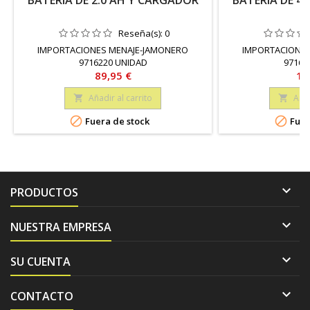
BATERIA DE 2.0 AH Y CARGADOR
BATERIA DE 4
Reseña(s):
0
IMPORTACIONES MENAJE-JAMONERO
IMPORTACIONES
9716220 UNIDAD
97162
Precio
Pr
89,95 €
11
Añadir al carrito
Añad




Fuera de stock
Fuer

PRODUCTOS

NUESTRA EMPRESA

SU CUENTA

CONTACTO